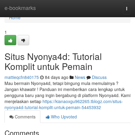
Home
e-bookmarks
Togg
navi
Home
1
Situs Nyonya4d: Tutorial
Komplit untuk Pemain
mattieqcfn840175
84 days ago
News
Discuss
Mau bermain Nyonya4d, tetapi bingung mula memulainya ?
Jangan khawatir ! Panduan ini memberikan cara lengkap untuk
pengguna baru yang ingin bergabung di platform Nyonya4d. Kami
menjelaskan setiap
https://kianaoxgu962265.tblogz.com/situs-
nyonya4d-tutorial-komplit-untuk-pemain-54453932
Comments
Who Upvoted
Comments