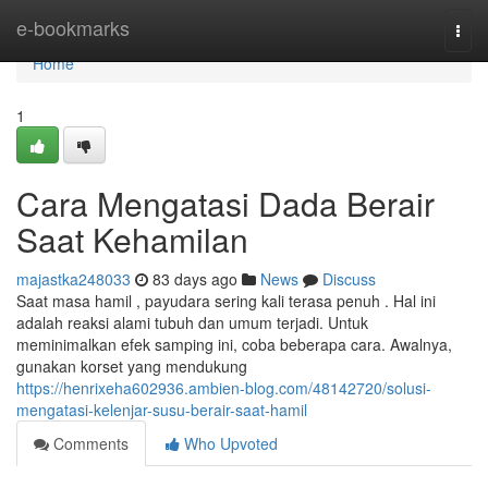
Home
e-bookmarks
Togg
navi
Home
1
Cara Mengatasi Dada Berair
Saat Kehamilan
majastka248033
83 days ago
News
Discuss
Saat masa hamil , payudara sering kali terasa penuh . Hal ini
adalah reaksi alami tubuh dan umum terjadi. Untuk
meminimalkan efek samping ini, coba beberapa cara. Awalnya,
gunakan korset yang mendukung
https://henrixeha602936.ambien-blog.com/48142720/solusi-
mengatasi-kelenjar-susu-berair-saat-hamil
Comments
Who Upvoted