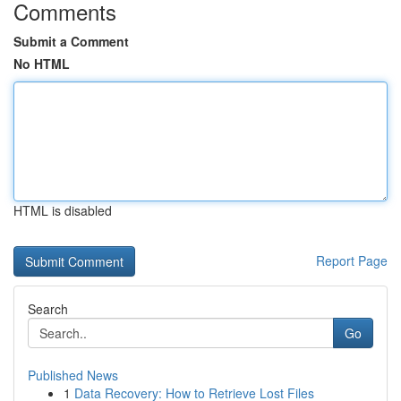
Comments
Submit a Comment
No HTML
HTML is disabled
Report Page
Search
Go
Published News
1
Data Recovery: How to Retrieve Lost Files