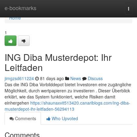
Home
e-bookmarks
Togg
navi
Home
1
ING Diba Musterdepot: Ihr
Leitfaden
jimgzsd611224
81 days ago
News
Discuss
Das die ING Diba Vorbilddepot bietet Investoren eine zugängliche
Möglichkeit, durch wertpapieren zu investieren . Dieser Überblick
erklärt, wie das System funktioniert, welche Risiken damit
einhergehen
https://shaunaxvit513420.canariblogs.com/ing-diba-
musterdepot-ihr-leitfaden-56294113
Comments
Who Upvoted
Comments