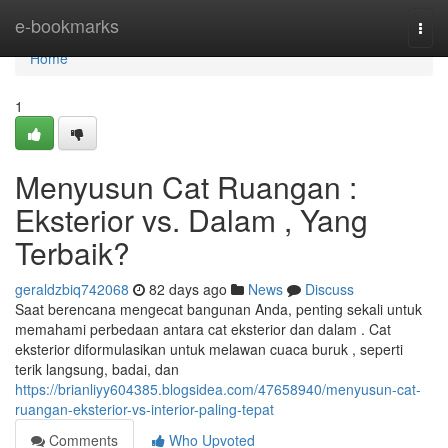
Home
e-bookmarks
Togg
navi
Home
1
Menyusun Cat Ruangan :
Eksterior vs. Dalam , Yang
Terbaik?
geraldzbiq742068
82 days ago
News
Discuss
Saat berencana mengecat bangunan Anda, penting sekali untuk
memahami perbedaan antara cat eksterior dan dalam . Cat
eksterior diformulasikan untuk melawan cuaca buruk , seperti
terik langsung, badai, dan
https://brianliyy604385.blogsidea.com/47658940/menyusun-cat-
ruangan-eksterior-vs-interior-paling-tepat
Comments
Who Upvoted