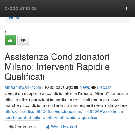
Home
e-bookmarks
Togg
navi
Home
1
Assistenza Condizionatori
Milano: Interventi Rapidi e
Qualificati
amaanmwah715266
83 days ago
News
Discuss
Cerchi un supporto ai condizionatori a l'area di Milano? La nostra
officina offre riparazioni immediati e certificati per le principali
marche di condizionatori d'aria . Siamo esperti nella installazione
https://junaidixof368568.bleepblogs.com/41663049/assistenza-
condizionatori-milano-interventi-rapidi-e-qualificati
Comments
Who Upvoted