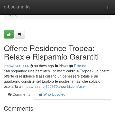
Home
e-bookmarks
Togg
navi
Home
1
Offerte Residence Tropea:
Relax e Risparmio Garantiti
jeanwtft419144
80 days ago
News
Discuss
Stai sognando una parentesi indimenticabile a Tropea? Le nostre
offerte di residence ti assicurano un benessere totale e un
guadagno consistente! Esplora le nostre fantastiche soluzioni
ospitalità a
https://rsaahqj355970.tnpwiki.com/user
Comments
Who Upvoted
Comments