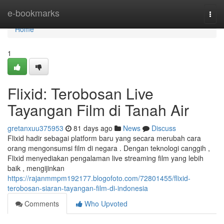
Home
e-bookmarks
Togg
navi
Home
1
Flixid: Terobosan Live
Tayangan Film di Tanah Air
gretanxuu375953
81 days ago
News
Discuss
Flixid hadir sebagai platform baru yang secara merubah cara
orang mengonsumsi film di negara . Dengan teknologi canggih ,
Flixid menyediakan pengalaman live streaming film yang lebih
baik , mengijinkan
https://rajanmmpm192177.blogofoto.com/72801455/flixid-
terobosan-siaran-tayangan-film-di-indonesia
Comments
Who Upvoted