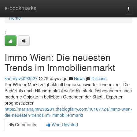
Home
e-bookmarks
Togg
navi
Home
1
Immo Wien: Die neuesten
Trends im Immobilienmarkt
karimytvk093527
79 days ago
News
Discuss
Der Wiener Markt zeigt aktuell bemerkenswerte Tendenzen . Die
Bedürfnis nach Häusern bleibt weiterhin stark, insbesondere nach
moderne Objekte in beliebten Gegenden der Stadt . Experten
prognostizieren
https://mariahajmr296281.theblogfairy.com/40167724/immo-wien-
die-neuesten-trends-im-immobilienmarkt
Comments
Who Upvoted