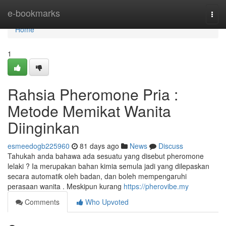
Home
e-bookmarks
Togg
navi
Home
1
Rahsia Pheromone Pria :
Metode Memikat Wanita
Diinginkan
esmeedogb225960
81 days ago
News
Discuss
Tahukah anda bahawa ada sesuatu yang disebut pheromone
lelaki ? Ia merupakan bahan kimia semula jadi yang dilepaskan
secara automatik oleh badan, dan boleh mempengaruhi
perasaan wanita . Meskipun kurang
https://pherovibe.my
Comments
Who Upvoted