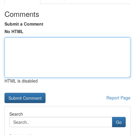
Comments
Submit a Comment
No HTML
HTML is disabled
Report Page
Search
Go