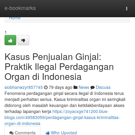
Home
e-bookmarks
Togg
navi
Home
1
Kasus Penjualan Ginjal:
Praktik Ilegal Perdagangan
Organ di Indonesia
siobhanwzyr857745
79 days ago
News
Discuss
Fenomena perdagangan ginjal secara ilegal di Indonesia terus
menjadi perhatian serius. Kasus kriminalitas organ ini seringkali
didorong oleh masalah keuangan dan ketidakberdayaan akses
terhadap lapangan kerja
https://zoyacxge741200.blue-
blogs.com/49583059/perdagangan-ginjal-kasus-kriminalitas-
organ-di-indonesia
Comments
Who Upvoted