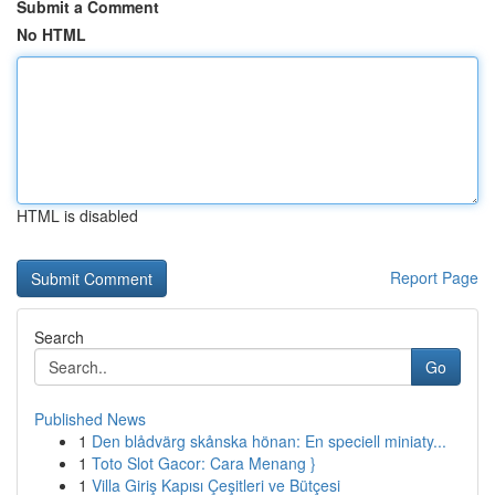
Submit a Comment
No HTML
HTML is disabled
Report Page
Search
Go
Published News
1
Den blådvärg skånska hönan: En speciell miniaty...
1
Toto Slot Gacor: Cara Menang }
1
Villa Giriş Kapısı Çeşitleri ve Bütçesi