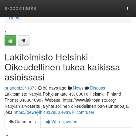
Home
e-bookmarks
Togg
navi
Home
1
Lakitoimisto Helsinki -
Oikeudellinen tukea kaikissa
asioissasi
brianooiz341873
80 days ago
News
Discuss
Lakitoimisto Käpylä Pohjolankatu 43, 00610 Helsinki, Finland
Phone: 0403640907 Website: https://www.lakitoimisto.org/
Käpylän arvostettu ja yhteisöllinen oikeudellinen palveluntarjoaja,
joka
https://deweylhic632680.evawiki.com/user
Comments
Who Upvoted