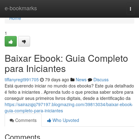
Home
e-bookmarks
Togg
navi
Home
1
Baixar Ebook: Guia Completo
para Iniciantes
tiffanyregt991705
79 days ago
News
Discuss
Está querendo iniciar no mundo dos ebooks? Este guia detalhado
é feito a iniciantes . Aprenda tudo o que precisa saber sobre para
conseguir seus primeiros livros digitais, desde a identificação da
https://sairazqjq797197.blogmazing.com/39813034/baixar-ebook-
guia-completo-para-iniciantes
Comments
Who Upvoted
Comments