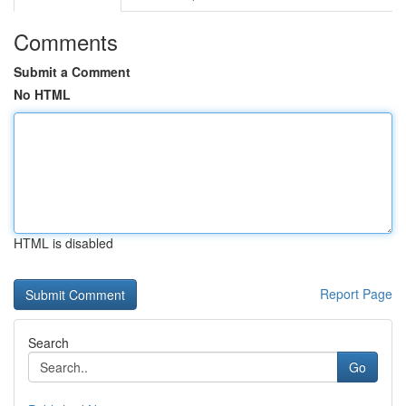
Comments
Submit a Comment
No HTML
HTML is disabled
Report Page
Search
Go