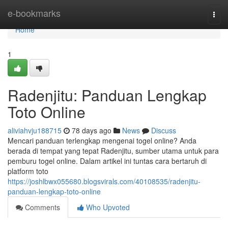
Home
e-bookmarks
Togg
navi
Home
1
Radenjitu: Panduan Lengkap
Toto Online
aliviahvju188715
78 days ago
News
Discuss
Mencari panduan terlengkap mengenai togel online? Anda
berada di tempat yang tepat Radenjitu, sumber utama untuk para
pemburu togel online. Dalam artikel ini tuntas cara bertaruh di
platform toto
https://joshlbwx055680.blogsvirals.com/40108535/radenjitu-
panduan-lengkap-toto-online
Comments
Who Upvoted