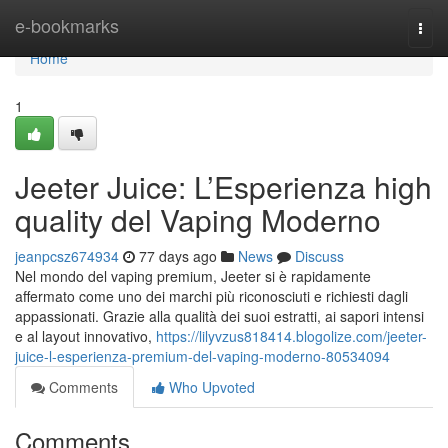
Home
e-bookmarks
Togg
navi
Home
1
Jeeter Juice: L’Esperienza high
quality del Vaping Moderno
jeanpcsz674934
77 days ago
News
Discuss
Nel mondo del vaping premium, Jeeter si è rapidamente
affermato come uno dei marchi più riconosciuti e richiesti dagli
appassionati. Grazie alla qualità dei suoi estratti, ai sapori intensi
e al layout innovativo,
https://lilyvzus818414.blogolize.com/jeeter-
juice-l-esperienza-premium-del-vaping-moderno-80534094
Comments
Who Upvoted
Comments