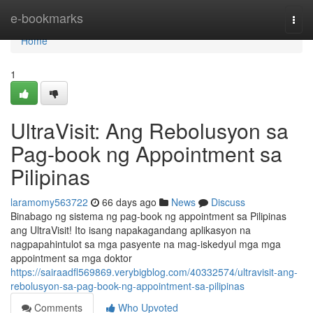
Home
e-bookmarks
Togg
navi
Home
1
UltraVisit: Ang Rebolusyon sa
Pag-book ng Appointment sa
Pilipinas
laramomy563722
66 days ago
News
Discuss
Binabago ng sistema ng pag-book ng appointment sa Pilipinas
ang UltraVisit! Ito isang napakagandang aplikasyon na
nagpapahintulot sa mga pasyente na mag-iskedyul mga mga
appointment sa mga doktor
https://sairaadfl569869.verybigblog.com/40332574/ultravisit-ang-
rebolusyon-sa-pag-book-ng-appointment-sa-pilipinas
Comments
Who Upvoted