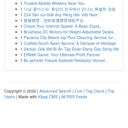
1
Trusted Mobile Welders Near You
1
다낭 콤마스파: 휴양의 천국에서 만나는 특별한 경험
1
Z24 Sân vui Giải duy Hàng dẫn Việt Nam
1
寶發體育：您的首選體育博彩平台
1
Check Your Internet Speed: A Basic Expla...
1
Brushless DC Motors for Height-Adjustable Desks...
1
Panama City Beach top Pool Cleaning Service for...
1
Crafted South Asian Aprons: A Glimpse of Heritage
1
24club: Giải Mã Bí Ẩn Tập Đoàn Đang Gây Sóng Hãi
1
ER888 Game: Your Ultimate Profit Partner
1
Bu şehirde Yüksek Kalitede Refakatçi Hizmet...
Copyright © 2026 |
Advanced Search
|
Live
|
Tag Cloud
|
Top
Users
| Made with
Kliqqi CMS
|
All RSS Feeds