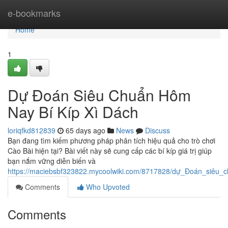
Home
e-bookmarks
Home
1
Dự Đoán Siêu Chuẩn Hôm
Nay Bí Kíp Xì Dách
loriqfkd812839
65 days ago
News
Discuss
Bạn đang tìm kiếm phương pháp phân tích hiệu quả cho trò chơi
Cào Bài hiện tại? Bài viết này sẽ cung cấp các bí kíp giá trị giúp
bạn nắm vững diễn biến và
https://maciebsbf323822.mycoolwiki.com/8717828/dự_Đoán_siêu_
Comments
Who Upvoted
Comments