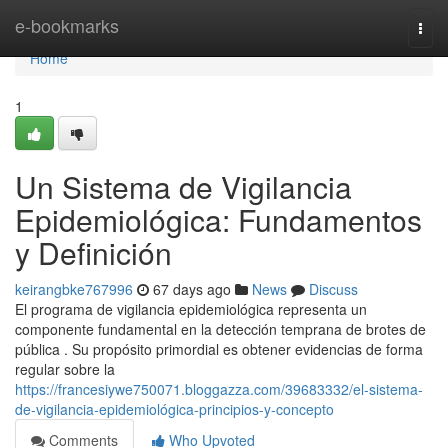
Home
e-bookmarks
Togg
navi
Home
1
Un Sistema de Vigilancia
Epidemiológica: Fundamentos
y Definición
keirangbke767996
67 days ago
News
Discuss
El programa de vigilancia epidemiológica representa un
componente fundamental en la detección temprana de brotes de
pública . Su propósito primordial es obtener evidencias de forma
regular sobre la
https://francesiywe750071.bloggazza.com/39683332/el-sistema-
de-vigilancia-epidemiológica-principios-y-concepto
Comments
Who Upvoted