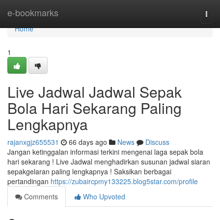
Home
e-bookmarks
Togg
navi
Home
1
Live Jadwal Jadwal Sepak
Bola Hari Sekarang Paling
Lengkapnya
rajanxgjz655531
66 days ago
News
Discuss
Jangan ketinggalan informasi terkini mengenai laga sepak bola
hari sekarang ! Live Jadwal menghadirkan susunan jadwal siaran
sepakgelaran paling lengkapnya ! Saksikan berbagai
pertandingan
https://zubaircpmy133225.blog5star.com/profile
Comments
Who Upvoted