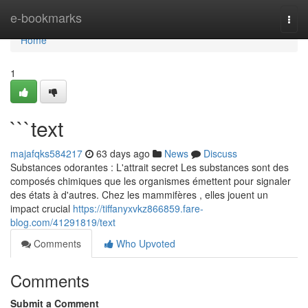
Home
e-bookmarks
Togg
navi
Home
1
```text
majafqks584217
63 days ago
News
Discuss
Substances odorantes : L'attrait secret Les substances sont des
composés chimiques que les organismes émettent pour signaler
des états à d'autres. Chez les mammifères , elles jouent un
impact crucial
https://tiffanyxvkz866859.fare-
blog.com/41291819/text
Comments
Who Upvoted
Comments
Submit a Comment