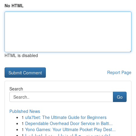
No HTML
HTML is disabled
Report Page
Search
Go
Published News
1
ufa7bet: The Ultimate Guide for Beginners
1
Dependable Overhead Door Service in Balti...
1
Yono Games: Your Ultimate Pocket Play Dest...
1
إعادة تجديد تصريح البلدية: دليل مفصل لخطوات ا...