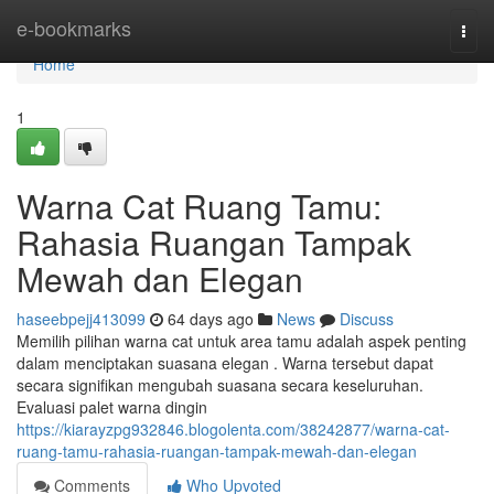
Home
e-bookmarks
Togg
navi
Home
1
Warna Cat Ruang Tamu:
Rahasia Ruangan Tampak
Mewah dan Elegan
haseebpejj413099
64 days ago
News
Discuss
Memilih pilihan warna cat untuk area tamu adalah aspek penting
dalam menciptakan suasana elegan . Warna tersebut dapat
secara signifikan mengubah suasana secara keseluruhan.
Evaluasi palet warna dingin
https://kiarayzpg932846.blogolenta.com/38242877/warna-cat-
ruang-tamu-rahasia-ruangan-tampak-mewah-dan-elegan
Comments
Who Upvoted