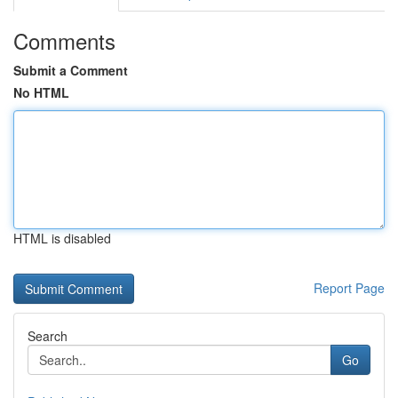
Comments
Submit a Comment
No HTML
HTML is disabled
Report Page
Search
Go