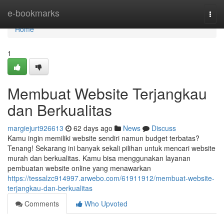
Home
e-bookmarks
Togg
navi
Home
1
Membuat Website Terjangkau
dan Berkualitas
margiejurt926613
62 days ago
News
Discuss
Kamu ingin memiliki website sendiri namun budget terbatas?
Tenang! Sekarang ini banyak sekali pilihan untuk mencari website
murah dan berkualitas. Kamu bisa menggunakan layanan
pembuatan website online yang menawarkan
https://tessalzc914997.arwebo.com/61911912/membuat-website-
terjangkau-dan-berkualitas
Comments
Who Upvoted