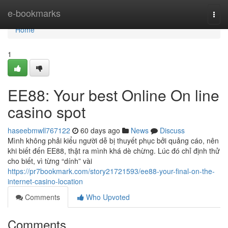
Home
e-bookmarks
Togg
navi
Home
1
EE88: Your best Online On line
casino spot
haseebmwll767122
60 days ago
News
Discuss
Mình không phải kiểu người dễ bị thuyết phục bởi quảng cáo, nên
khi biết đến EE88, thật ra mình khá dè chừng. Lúc đó chỉ định thử
cho biết, vì từng “dính” vài
https://pr7bookmark.com/story21721593/ee88-your-final-on-the-
internet-casino-location
Comments
Who Upvoted
Comments