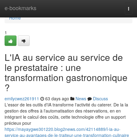
Home
e-bookmarks
Togg
navi
Home
1
L'IA au service au service de
le prestataire : une
transformation gastronomique
?
emilycwez261911
63 days ago
News
Discuss
L'essor de les outils d'IA transforme l'activité du caterer. De la la
gestion des offres à l'automatisation des réservations, en en
intégrant le calcul des coûts, cette technologie offre un support
précieux pour
https://mayaygwe301220.blog2news.com/42114889/l-ia-au-
service-au-avantages-de-le-traiteur-une-transformation-culinaire