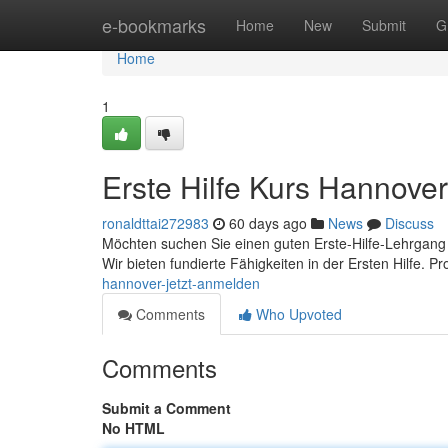
Home
e-bookmarks
Home
New
Submit
G
Home
1
Erste Hilfe Kurs Hannover
ronaldttai272983
60 days ago
News
Discuss
Möchten suchen Sie einen guten Erste-Hilfe-Lehrgang
Wir bieten fundierte Fähigkeiten in der Ersten Hilfe. Pr
hannover-jetzt-anmelden
Comments
Who Upvoted
Comments
Submit a Comment
No HTML