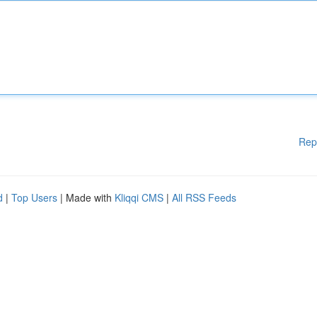
Rep
d
|
Top Users
| Made with
Kliqqi CMS
|
All RSS Feeds