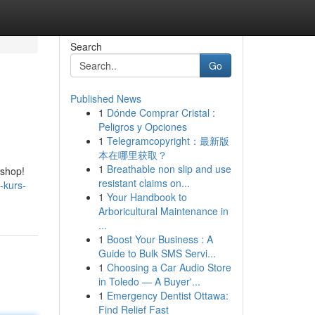
Search
Go
Published News
1
Dónde Comprar Cristal :
Peligros y Opciones
1
Telegramcopyright：最新版
本在哪里获取？
1
Breathable non slip and use
kshop!
resistant claims on...
-kurs-
1
Your Handbook to
Arboricultural Maintenance in
...
1
Boost Your Business : A
Guide to Bulk SMS Servi...
1
Choosing a Car Audio Store
in Toledo — A Buyer'...
1
Emergency Dentist Ottawa:
Find Relief Fast