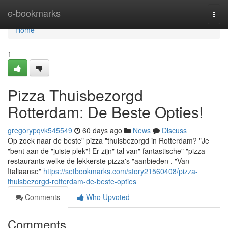
Home
e-bookmarks
Togg
navi
Home
1
Pizza Thuisbezorgd
Rotterdam: De Beste Opties!
gregorypqvk545549
60 days ago
News
Discuss
Op zoek naar de beste" pizza "thuisbezorgd in Rotterdam? "Je
"bent aan de "juiste plek"! Er zijn" tal van" fantastische" "pizza
restaurants welke de lekkerste pizza's "aanbieden . "Van
Italiaanse"
https://setbookmarks.com/story21560408/pizza-
thuisbezorgd-rotterdam-de-beste-opties
Comments
Who Upvoted
Comments