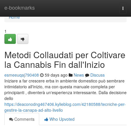
Home
e-bookmarks
Togg
navi
Home
1
Metodi Collaudati per Coltivare
la Cannabis Fin dall'Inizio
esmeeuqaj790408
59 days ago
News
Discuss
Iniziare a far crescere erba in ambiente domestico può sembrare
intimidatorio all'inizio, ma con questa manuale completa per
principianti , diventerà un'esperienza interessante. Dalla decisione
dello
https://deaconodng467406.kylieblog.com/42180588/tecniche-per-
gestire-la-canapa-ad-alto-livello
Comments
Who Upvoted