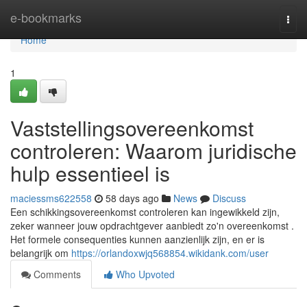
Home
e-bookmarks
Togg
navi
Home
1
Vaststellingsovereenkomst
controleren: Waarom juridische
hulp essentieel is
maciessms622558
58 days ago
News
Discuss
Een schikkingsovereenkomst controleren kan ingewikkeld zijn,
zeker wanneer jouw opdrachtgever aanbiedt zo'n overeenkomst .
Het formele consequenties kunnen aanzienlijk zijn, en er is
belangrijk om
https://orlandoxwjq568854.wikidank.com/user
Comments
Who Upvoted