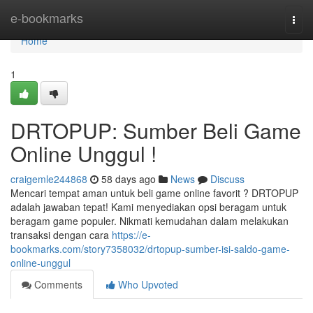
Home
e-bookmarks
Togg
navi
Home
1
DRTOPUP: Sumber Beli Game
Online Unggul !
craigemle244868
58 days ago
News
Discuss
Mencari tempat aman untuk beli game online favorit ? DRTOPUP
adalah jawaban tepat! Kami menyediakan opsi beragam untuk
beragam game populer. Nikmati kemudahan dalam melakukan
transaksi dengan cara
https://e-
bookmarks.com/story7358032/drtopup-sumber-isi-saldo-game-
online-unggul
Comments
Who Upvoted