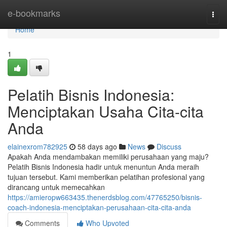
Home
e-bookmarks
Togg
navi
Home
1
Pelatih Bisnis Indonesia:
Menciptakan Usaha Cita-cita
Anda
elainexrom782925
58 days ago
News
Discuss
Apakah Anda mendambakan memiliki perusahaan yang maju?
Pelatih Bisnis Indonesia hadir untuk menuntun Anda meraih
tujuan tersebut. Kami memberikan pelatihan profesional yang
dirancang untuk memecahkan
https://amieropw663435.thenerdsblog.com/47765250/bisnis-
coach-indonesia-menciptakan-perusahaan-cita-cita-anda
Comments
Who Upvoted