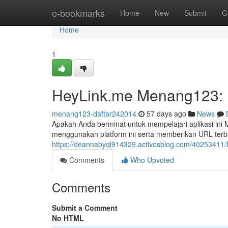
Home
e-bookmarks
Home
New
Submit
G
Home
1
HeyLink.me Menang123: 
menang123-daftar242014
57 days ago
News
Apakah Anda berminat untuk mempelajari aplikasi in
menggunakan platform ini serta memberikan URL te
https://deannabyql914329.activosblog.com/40253411/h
Comments
Who Upvoted
Comments
Submit a Comment
No HTML