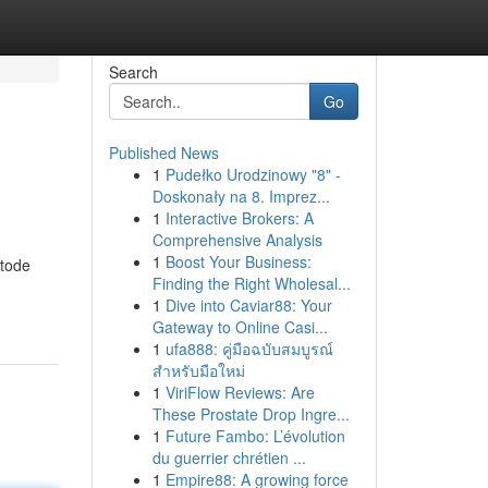
Search
Go
Published News
1
Pudełko Urodzinowy "8" -
Doskonały na 8. Imprez...
1
Interactive Brokers: A
Comprehensive Analysis
1
Boost Your Business:
etode
Finding the Right Wholesal...
1
Dive into Caviar88: Your
Gateway to Online Casi...
1
ufa888: คู่มือฉบับสมบูรณ์
สำหรับมือใหม่
1
ViriFlow Reviews: Are
These Prostate Drop Ingre...
1
Future Fambo: L’évolution
du guerrier chrétien ...
1
Empire88: A growing force