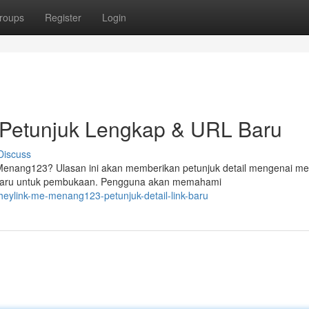
roups
Register
Login
Petunjuk Lengkap & URL Baru
Discuss
i Menang123? Ulasan ini akan memberikan petunjuk detail mengenai m
rbaru untuk pembukaan. Pengguna akan memahami
eylink-me-menang123-petunjuk-detail-link-baru