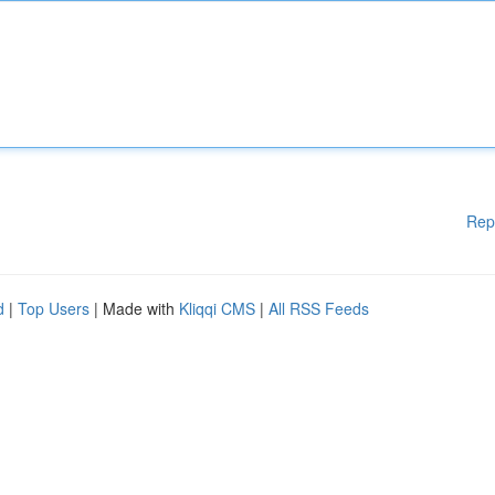
Rep
d
|
Top Users
| Made with
Kliqqi CMS
|
All RSS Feeds