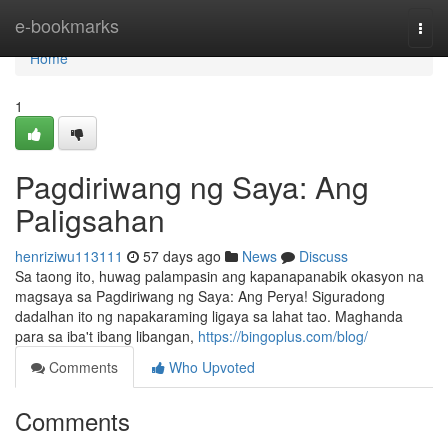
Home
e-bookmarks
Togg
navi
Home
1
Pagdiriwang ng Saya: Ang
Paligsahan
henriziwu113111
57 days ago
News
Discuss
Sa taong ito, huwag palampasin ang kapanapanabik okasyon na
magsaya sa Pagdiriwang ng Saya: Ang Perya! Siguradong
dadalhan ito ng napakaraming ligaya sa lahat tao. Maghanda
para sa iba't ibang libangan,
https://bingoplus.com/blog/
Comments
Who Upvoted
Comments