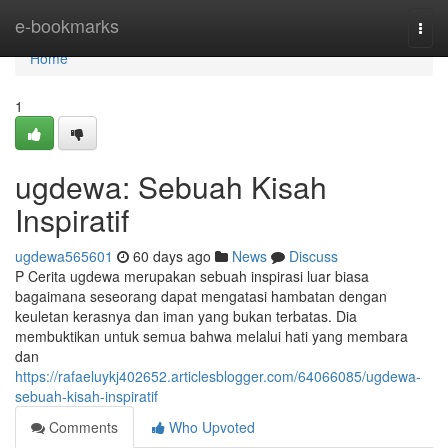
Home
e-bookmarks
Togg
navi
Home
1
ugdewa: Sebuah Kisah
Inspiratif
ugdewa565601
60 days ago
News
Discuss
P Cerita ugdewa merupakan sebuah inspirasi luar biasa
bagaimana seseorang dapat mengatasi hambatan dengan
keuletan kerasnya dan iman yang bukan terbatas. Dia
membuktikan untuk semua bahwa melalui hati yang membara
dan
https://rafaeluykj402652.articlesblogger.com/64066085/ugdewa-
sebuah-kisah-inspiratif
Comments
Who Upvoted