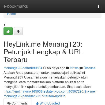
Home
e-bookmarks
Togg
navi
Home
1
HeyLink.me Menang123:
Petunjuk Lengkap & URL
Terbaru
menang123-daftar090894
56 days ago
News
Discuss
Apakah Anda penasaran untuk mempelajari aplikasi ini
Menang123? Ulasan ini akan menjelaskan petunjuk utuh
mengenai cara memaksimalkan platform aplikasi serta
menyajikan link update untuk pembukaan. Siapa saja akan
https://jemimavnnx165036.estate-blog.com/40507290/link-me-
menang123-panduan-utuh-tautan-update
Comments
Who Upvoted