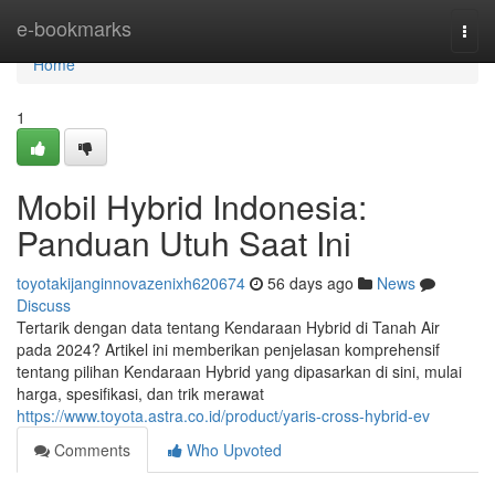
Home
e-bookmarks
Togg
navi
Home
1
Mobil Hybrid Indonesia:
Panduan Utuh Saat Ini
toyotakijanginnovazenixh620674
56 days ago
News
Discuss
Tertarik dengan data tentang Kendaraan Hybrid di Tanah Air
pada 2024? Artikel ini memberikan penjelasan komprehensif
tentang pilihan Kendaraan Hybrid yang dipasarkan di sini, mulai
harga, spesifikasi, dan trik merawat
https://www.toyota.astra.co.id/product/yaris-cross-hybrid-ev
Comments
Who Upvoted