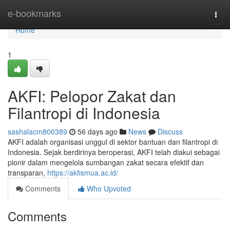
Home
e-bookmarks
Togg
navi
Home
1
AKFI: Pelopor Zakat dan
Filantropi di Indonesia
sashalacm800389
56 days ago
News
Discuss
AKFI adalah organisasi unggul di sektor bantuan dan filantropi di
Indonesia. Sejak berdirinya beroperasi, AKFI telah diakui sebagai
pionir dalam mengelola sumbangan zakat secara efektif dan
transparan,
https://akfismua.ac.id/
Comments
Who Upvoted
Comments