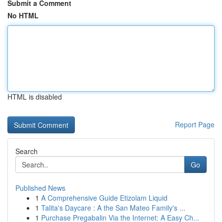
Submit a Comment
No HTML
HTML is disabled
Report Page
Search
Go
Published News
1
A Comprehensive Guide Etizolam Liquid
1
Talita's Daycare : A the San Mateo Family's ...
1
Purchase Pregabalin Via the Internet: A Easy Ch...