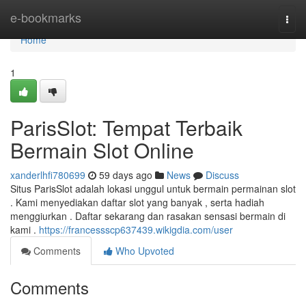
Home
e-bookmarks
Togg
navi
Home
1
ParisSlot: Tempat Terbaik
Bermain Slot Online
xanderlhfi780699
59 days ago
News
Discuss
Situs ParisSlot adalah lokasi unggul untuk bermain permainan slot
. Kami menyediakan daftar slot yang banyak , serta hadiah
menggiurkan . Daftar sekarang dan rasakan sensasi bermain di
kami .
https://francessscp637439.wikigdia.com/user
Comments
Who Upvoted
Comments