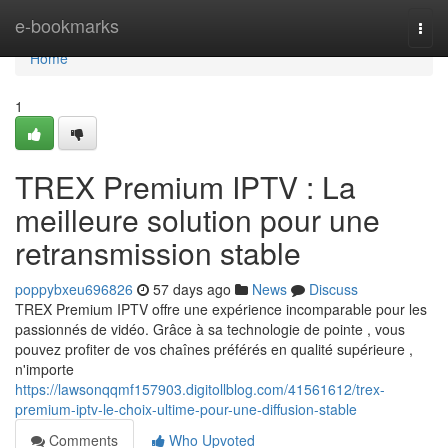
Home
e-bookmarks
Togg
navi
Home
1
TREX Premium IPTV : La
meilleure solution pour une
retransmission stable
poppybxeu696826
57 days ago
News
Discuss
TREX Premium IPTV offre une expérience incomparable pour les
passionnés de vidéo. Grâce à sa technologie de pointe , vous
pouvez profiter de vos chaînes préférés en qualité supérieure ,
n'importe
https://lawsonqqmf157903.digitollblog.com/41561612/trex-
premium-iptv-le-choix-ultime-pour-une-diffusion-stable
Comments
Who Upvoted