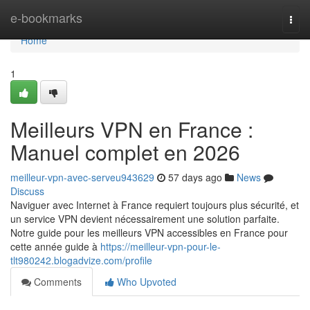
Home
e-bookmarks
Togg
navi
Home
1
Meilleurs VPN en France :
Manuel complet en 2026
meilleur-vpn-avec-serveu943629
57 days ago
News
Discuss
Naviguer avec Internet à France requiert toujours plus sécurité, et
un service VPN devient nécessairement une solution parfaite.
Notre guide pour les meilleurs VPN accessibles en France pour
cette année guide à
https://meilleur-vpn-pour-le-
tlt980242.blogadvize.com/profile
Comments
Who Upvoted