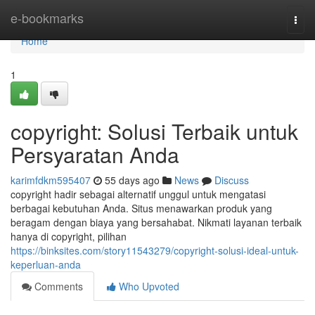
Home
e-bookmarks
Togg
navi
Home
1
copyright: Solusi Terbaik untuk
Persyaratan Anda
karimfdkm595407
55 days ago
News
Discuss
copyright hadir sebagai alternatif unggul untuk mengatasi
berbagai kebutuhan Anda. Situs menawarkan produk yang
beragam dengan biaya yang bersahabat. Nikmati layanan terbaik
hanya di copyright, pilihan
https://binksites.com/story11543279/copyright-solusi-ideal-untuk-
keperluan-anda
Comments
Who Upvoted