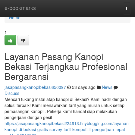
Home
e-bookmarks
Togg
navi
Home
1
Layanan Pasang Kanopi
Bekasi Terjangkau Profesional
Bergaransi
jasapasangkanopibekasi650097
53 days ago
News
Discuss
Mencari tukang instal atap kanopi di Bekasi? Kami hadir dengan
solusi terbaik! Kami menawarkan tarif yang murah untuk setiap
pemasangan kanopi . Pekerja kami handal siap melakukan
pengerjaan dengan gesit
https://jasapasangkanopibekasi224613.tinyblogging.com/layanan-
kanopi-di-bekasi-gratis-survey-tarif-kompetitif-pengerjaan-tepat-