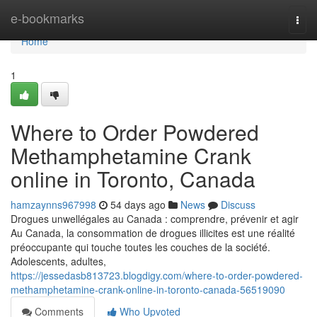
Home
e-bookmarks
Togg
navi
Home
1
Where to Order Powdered
Methamphetamine Crank
online in Toronto, Canada
hamzaynns967998
54 days ago
News
Discuss
Drogues unwellégales au Canada : comprendre, prévenir et agir
Au Canada, la consommation de drogues illicites est une réalité
préoccupante qui touche toutes les couches de la société.
Adolescents, adultes,
https://jessedasb813723.blogdigy.com/where-to-order-powdered-
methamphetamine-crank-online-in-toronto-canada-56519090
Comments
Who Upvoted