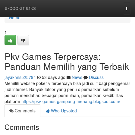
Home
e-bookmarks
Togg
navi
Home
1
Pkv Games Terpercaya:
Panduan Memilih yang Terbaik
jayakhns525794
53 days ago
News
Discuss
Memilih website poker v terpercaya bisa jadi sulit bagi penggemar
judi internet. Banyak faktor yang perlu diperhatikan sebelum
pemain mendaftar. Sebagai permulaan, perhatikan kredibilitas
platform
https://pkv-games-gampang-menang.blogspot.com/
Comments
Who Upvoted
Comments