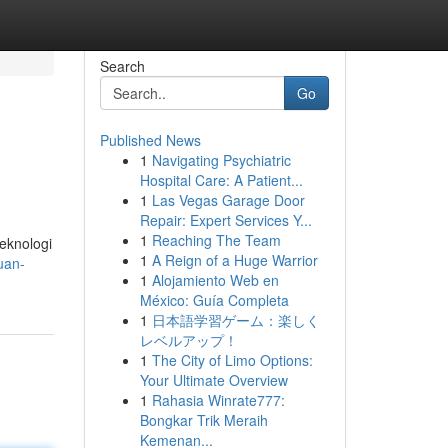
Search
Go
Published News
1
Navigating Psychiatric
Hospital Care: A Patient...
1
Las Vegas Garage Door
Repair: Expert Services Y...
1
Reaching The Team
eknologi
1
A Reign of a Huge Warrior
uan-
1
Alojamiento Web en
México: Guía Completa
1
日本語学習ゲーム：楽しく
レベルアップ！
1
The City of Limo Options:
Your Ultimate Overview
1
Rahasia Winrate777:
Bongkar Trik Meraih
Kemenan...