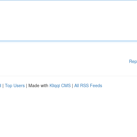
Rep
d
|
Top Users
| Made with
Kliqqi CMS
|
All RSS Feeds