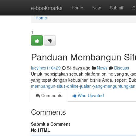
Home
e-bookmarks
Home
New
Submit
G
Home
1
Panduan Membangun Situ
lucylncx110429
54 days ago
News
Discuss
Untuk menciptakan sebuah platform online yang sukses
yang tepat dengan kebutuhan bisnis Anda, seperti Bu
membangun-situs-online-jualan-yang-menguntungkan
Comments
Who Upvoted
Comments
Submit a Comment
No HTML