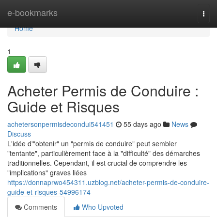
Home
e-bookmarks
Togg
navi
Home
1
Acheter Permis de Conduire :
Guide et Risques
achetersonpermisdecondui541451
55 days ago
News
Discuss
L'idée d'"obtenir" un "permis de conduire" peut sembler
"tentante", particulièrement face à la "difficulté" des démarches
traditionnelles. Cependant, il est crucial de comprendre les
"implications" graves liées
https://donnaprwo454311.uzblog.net/acheter-permis-de-conduire-
guide-et-risques-54996174
Comments
Who Upvoted