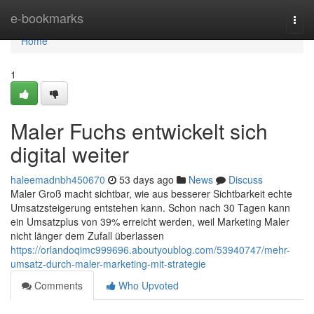
Home
e-bookmarks
Togg
navi
Home
1
Maler Fuchs entwickelt sich
digital weiter
haleemadnbh450670
53 days ago
News
Discuss
Maler Groß macht sichtbar, wie aus besserer Sichtbarkeit echte
Umsatzsteigerung entstehen kann. Schon nach 30 Tagen kann
ein Umsatzplus von 39% erreicht werden, weil Marketing Maler
nicht länger dem Zufall überlassen
https://orlandoqimc999696.aboutyoublog.com/53940747/mehr-
umsatz-durch-maler-marketing-mit-strategie
Comments
Who Upvoted